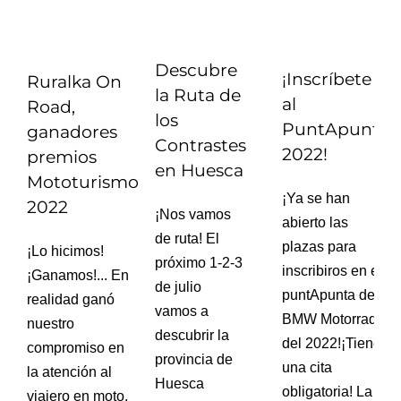
Descubre
¡Inscríbete
Ruralka On
la Ruta de
al
Road,
los
PuntApunta
ganadores
Contrastes
2022!
premios
en Huesca
Mototurismo
¡Ya se han
2022
¡Nos vamos
abierto las
de ruta! El
plazas para
¡Lo hicimos!
próximo 1-2-3
inscribiros en el
¡Ganamos!... En
de julio
puntApunta de
realidad ganó
vamos a
BMW Motorrad
nuestro
descubrir la
del 2022!¡Tienes
compromiso en
provincia de
una cita
la atención al
Huesca
obligatoria! La
viajero en moto,