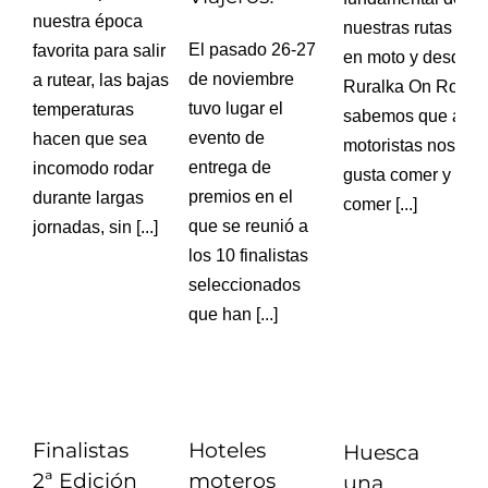
nuestra época
nuestras rutas
El pasado 26-27
favorita para salir
en moto y desde
de noviembre
a rutear, las bajas
Ruralka On Road
tuvo lugar el
temperaturas
sabemos que a lo
evento de
hacen que sea
motoristas nos
entrega de
incomodo rodar
gusta comer y
premios en el
durante largas
comer [...]
que se reunió a
jornadas, sin [...]
los 10 finalistas
seleccionados
que han [...]
Finalistas
Hoteles
Huesca
2ª Edición
moteros
una