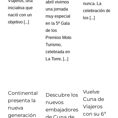
Viajeros, una
abril vivimos
nunca. La
iniciativa que
una jornada
celebración de
nació con un
muy especial
los [...]
objetivo [...]
en la 5ª Gala
de los
Premios Moto
Turismo,
celebrada en
La Torre, [...]
Vuelve
Continental
Descubre los
Cuna de
presenta la
nuevos
Viajeros
nueva
embajadores
con su 6ª
generación
de Cuna de