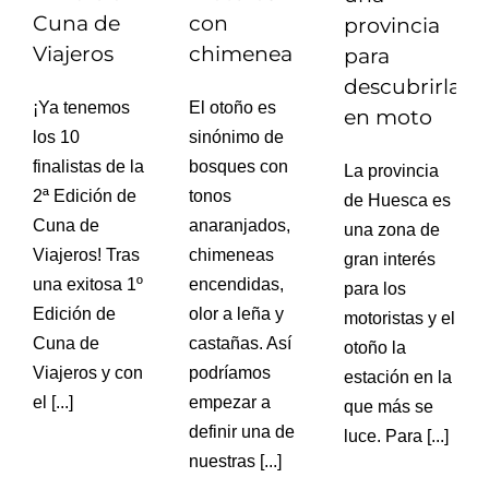
Cuna de
con
provincia
Viajeros
chimenea
para
descubrirla
¡Ya tenemos
El otoño es
en moto
los 10
sinónimo de
finalistas de la
bosques con
La provincia
2ª Edición de
tonos
de Huesca es
Cuna de
anaranjados,
una zona de
Viajeros! Tras
chimeneas
gran interés
una exitosa 1º
encendidas,
para los
Edición de
olor a leña y
motoristas y el
Cuna de
castañas. Así
otoño la
Viajeros y con
podríamos
estación en la
el [...]
empezar a
que más se
definir una de
luce. Para [...]
nuestras [...]