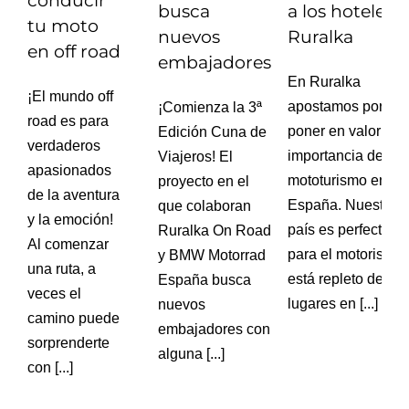
conducir
busca
a los hoteles
tu moto
nuevos
Ruralka
en off road
embajadores
En Ruralka
¡El mundo off
apostamos por
¡Comienza la 3ª
road es para
poner en valor la
Edición Cuna de
verdaderos
importancia del
Viajeros! El
apasionados
mototurismo en
proyecto en el
de la aventura
España. Nuestro
que colaboran
y la emoción!
país es perfecto
Ruralka On Road
Al comenzar
para el motorista,
y BMW Motorrad
una ruta, a
está repleto de
España busca
veces el
lugares en [...]
nuevos
camino puede
embajadores con
sorprenderte
alguna [...]
con [...]