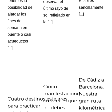
El sol es
tenemos la
observar el
sencillamente una
posibilidad de
último rayo de
[...]
alargar los
sol reflejado en
fines de
la [...]
semana en
puente o casi
acueductos
[...]
De Cádiz a
Cinco
Barcelona.
manifestaciones
Nuestra
Cuatro destinos estelares
culturales que
gran ruta
para practicar
no debes
kilométrica