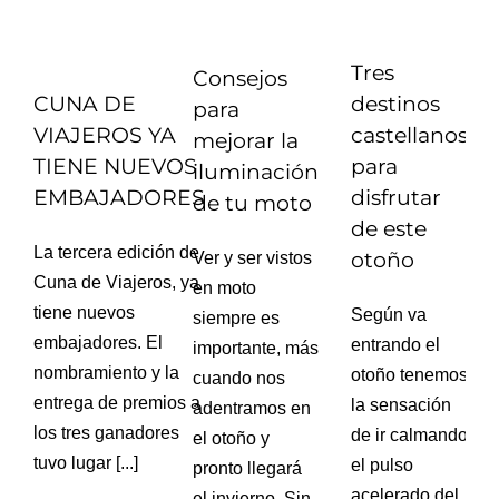
Tres
Consejos
CUNA DE
destinos
para
VIAJEROS YA
castellanos
mejorar la
TIENE NUEVOS
para
iluminación
EMBAJADORES
disfrutar
de tu moto
de este
La tercera edición de
otoño
Ver y ser vistos
Cuna de Viajeros, ya
en moto
tiene nuevos
Según va
siempre es
embajadores. El
entrando el
importante, más
nombramiento y la
otoño tenemos
cuando nos
entrega de premios a
la sensación
adentramos en
los tres ganadores
de ir calmando
el otoño y
tuvo lugar [...]
el pulso
pronto llegará
acelerado del
el invierno. Sin