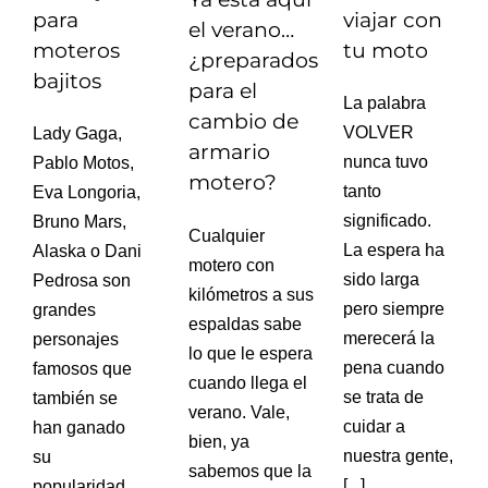
para
viajar con
el verano…
moteros
tu moto
¿preparados
bajitos
para el
La palabra
cambio de
VOLVER
Lady Gaga,
armario
nunca tuvo
Pablo Motos,
motero?
tanto
Eva Longoria,
significado.
Bruno Mars,
Cualquier
La espera ha
Alaska o Dani
motero con
sido larga
Pedrosa son
kilómetros a sus
pero siempre
grandes
espaldas sabe
merecerá la
personajes
lo que le espera
pena cuando
famosos que
cuando llega el
se trata de
también se
verano. Vale,
cuidar a
han ganado
bien, ya
nuestra gente,
su
sabemos que la
[...]
popularidad