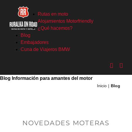
Saltar
al
Rutas en moto
contenido
Alojamientos Motorfriendly
¿Qué hacemos?
Blog
Embajadores
Cuna de Viajeros BMW
Blog
Información para amantes del motor
Inicio
Blog
NOVEDADES MOTERAS