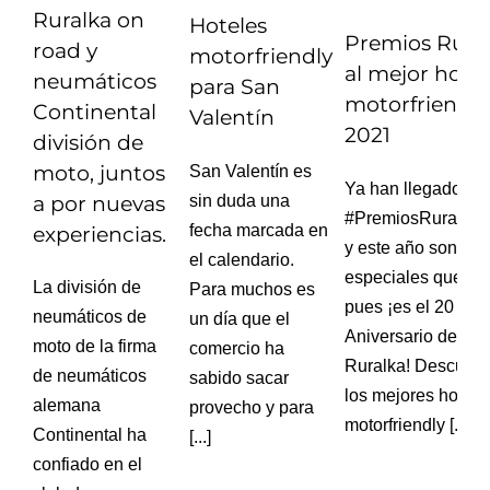
Ruralka on
Hoteles
Premios Rura
road y
motorfriendly
al mejor hotel
neumáticos
para San
motorfriendly
Continental
Valentín
2021
división de
moto, juntos
San Valentín es
Ya han llegado los
sin duda una
a por nuevas
#PremiosRuralka
fecha marcada en
experiencias.
y este año son má
el calendario.
especiales que nu
La división de
Para muchos es
pues ¡es el 20
neumáticos de
un día que el
Aniversario de
moto de la firma
comercio ha
Ruralka! Descubr
de neumáticos
sabido sacar
los mejores hotele
alemana
provecho y para
motorfriendly [...]
Continental ha
[...]
confiado en el