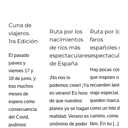
Cuna de
Ruta por los
Ruta por los
viajeros.
nacimientos
faros
1ra Edición
de ríos más
españoles má
espectaculares
espectaculare
El pasado
de España
jueves y
Hay pocas cosas
viernes 17 y
que inspiren o
¡No nos lo
18 de junio, y
recuerden tanto u
podemos creer! ¡Ya
tras muchos
viaje especial, qu
es verano! Es hora
meses de
queden marcados
de que nuestros
espera como
como un hito del
planes ya se hagan
consecuencia
camino, como un
realidad. Verano es
del Covid,
faro. En su [...]
sinónimo de poder
pudimos