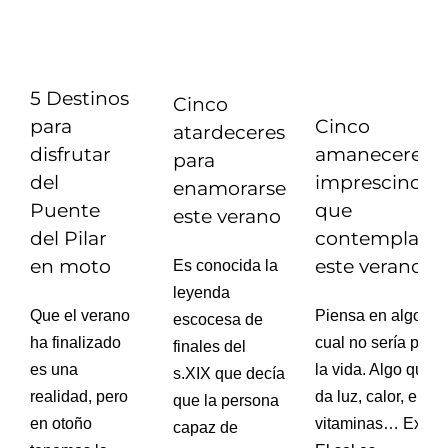
5 Destinos
Cinco
Cinco
para
atardeceres
amaneceres
disfrutar
para
imprescindibl
del
enamorarse
que
Puente
este verano
contemplar
del Pilar
este verano
en moto
Es conocida la
leyenda
Piensa en algo sin
Que el verano
escocesa de
cual no sería posi
ha finalizado
finales del
la vida. Algo que 
es una
s.XIX que decía
da luz, calor, energ
realidad, pero
que la persona
vitaminas… Exact
en otoño
capaz de