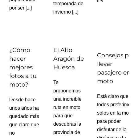
temporada de
por ser [...]
invierno [...]
¿Cómo
El Alto
Consejos para
hacer
Aragón de
llevar
mejores
Huesca
pasajero en la
fotos a tu
moto
Te
moto?
proponemos
Está claro que
una increíble
Desde hace
todos preferimos ir
ruta en moto
unos años ha
solos en la moto
para que
quedado más
para poder
descubras la
que claro que
disfrutar de la
provincia de
no
dinámica y la