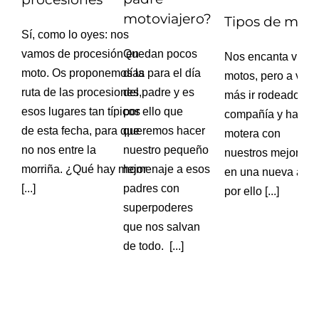
motoviajero?
Tipos de moto
Sí, como lo oyes: nos
Quedan pocos
vamos de procesión en
Nos encanta viajar
días para el día
moto. Os proponemos la
motos, pero a vec
del padre y es
ruta de las procesiones,
más ir rodeados d
por ello que
esos lugares tan típicos
compañía y hacer
queremos hacer
de esta fecha, para que
motera con
nuestro pequeño
no nos entre la
nuestros mejores 
homenaje a esos
morriña. ¿Qué hay mejor
en una nueva aven
padres con
[...]
por ello [...]
superpoderes
que nos salvan
de todo. [...]