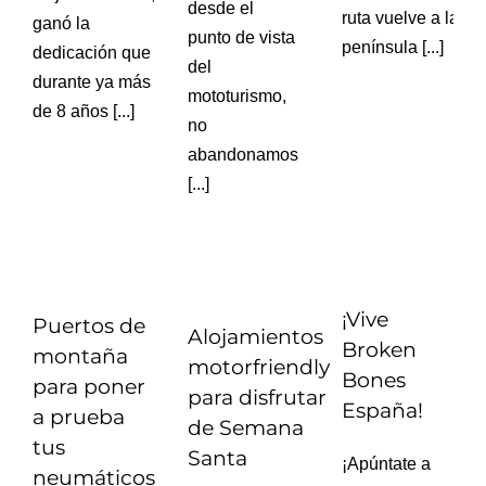
desde el
ruta vuelve a la
ganó la
punto de vista
península [...]
dedicación que
del
durante ya más
mototurismo,
de 8 años [...]
no
abandonamos
[...]
¡Vive
Puertos de
Alojamientos
Broken
montaña
motorfriendly
Bones
para poner
para disfrutar
España!
a prueba
de Semana
tus
Santa
¡Apúntate a
neumáticos