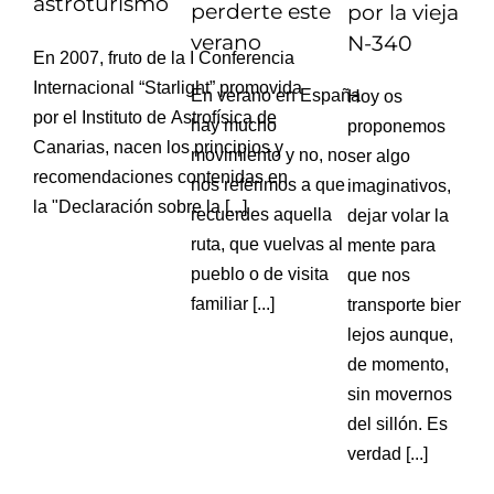
astroturismo
perderte este
por la vieja
verano
N-340
En 2007, fruto de la I Conferencia
Internacional “Starlight” promovida
En verano en España
Hoy os
por el Instituto de Astrofísica de
hay mucho
proponemos
Canarias, nacen los principios y
movimiento y no, no
ser algo
recomendaciones contenidas en
nos referimos a que
imaginativos,
la "Declaración sobre la [...]
recuerdes aquella
dejar volar la
ruta, que vuelvas al
mente para
pueblo o de visita
que nos
familiar [...]
transporte bien
lejos aunque,
de momento,
sin movernos
del sillón. Es
verdad [...]