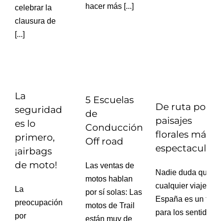
hacer más [...]
celebrar la
clausura de
[...]
La
5 Escuelas
De ruta por lo
seguridad
de
paisajes
es lo
Conducción
florales más
primero,
Off road
espectaculare
¡airbags
de moto!
Las ventas de
Nadie duda que
motos hablan
cualquier viaje por
La
por sí solas: Las
España es un festí
preocupación
motos de Trail
para los sentidos.
por
están muy de