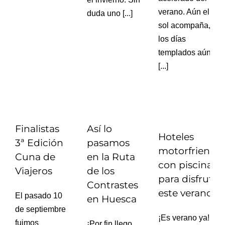
verano. Aún el
duda uno [...]
sol acompaña,
los días
templados aún
[...]
Finalistas
Así lo
Hoteles
3ª Edición
pasamos
motorfriendly
Cuna de
en la Ruta
con piscina
Viajeros
de los
para disfrutar
Contrastes
este verano
El pasado 10
en Huesca
de septiembre
¡Es verano ya!
fuimos
¡Por fin llego