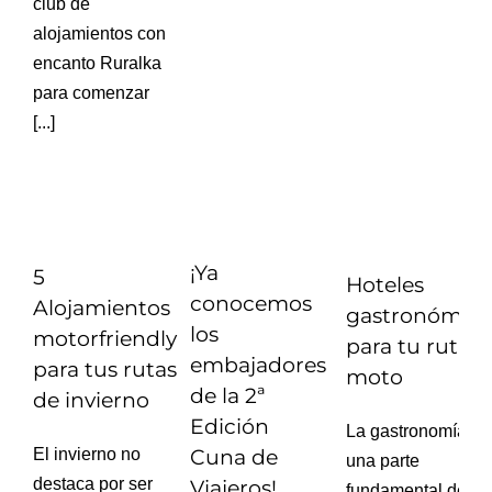
club de
alojamientos con
encanto Ruralka
para comenzar
[...]
¡Ya
5
Hoteles
conocemos
Alojamientos
gastronómico
los
motorfriendly
para tu ruta e
embajadores
para tus rutas
moto
de la 2ª
de invierno
Edición
La gastronomía es
El invierno no
Cuna de
una parte
destaca por ser
Viajeros!
fundamental de