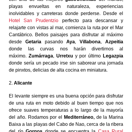
playas envueltas en naturaleza, experiencias
inolvidables y carreteras donde perderse. Desde el
Hotel San Prudentzio
perfecto para descansar y
relajarte con vistas al mar, comienza la ruta por el Mar
Cantábrico. Bellos paisajes para disfrutar al máximo
desde
Getaria
pasando
Aya
,
Villabona
,
Azpeitia
donde las curvas nos harán divertirnos al
máximo.
Zumárraga
,
Urretxu
y por último
Legazpia
donde sería un pecado irse sin saborear una jornada
de pinxtos, delicias de alta cocina en miniatura.
2.
Alicante
El levante siempre es una buena opción para disfrutar
de una ruta en moto debido al buen tiempo que nos
ofrece suaves temperaturas a lo largo de la mayoría
del año. Rodamos por el
Mediterráneo,
de la Marina
Baixa a las playas del Cabo de Nao, cerca de la ribera
del río
Gorgos
donde se encuentra la
Casa Rural