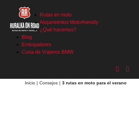
Saltar
al
Rutas en moto
contenido
Alojamientos Motorfriendly
¿Qué hacemos?
Blog
Embajadores
Cuna de Viajeros BMW
Inicio
Consejos
3 rutas en moto para el verano
Ver
imagen
más
grande