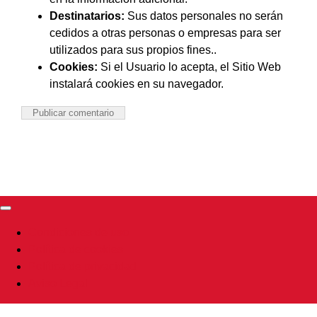
Destinatarios:
Sus datos personales no serán
cedidos a otras personas o empresas para ser
utilizados para sus propios fines..
Cookies:
Si el Usuario lo acepta, el Sitio Web
instalará cookies en su navegador.
Toggle
Navigation
Condiciones de uso
Política de cookies
Política de privacidad
Aviso Legal