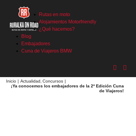
Saltar
al
Rutas en moto
contenido
Alojamientos Motorfriendly
¿Qué hacemos?
Blog
Embajadores
Cuna de Viajeros BMW
Inicio
Actualidad
Concursos
¡Ya conocemos los embajadores de la 2ª Edición Cuna
de Viajeros!
Ver
imagen
más
grande