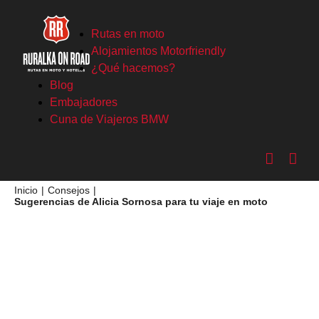
Saltar
al
Rutas en moto
contenido
Alojamientos Motorfriendly
¿Qué hacemos?
Blog
Embajadores
Cuna de Viajeros BMW
Inicio
Consejos
Sugerencias de Alicia Sornosa para tu viaje en moto
Ver
imagen
más
grande