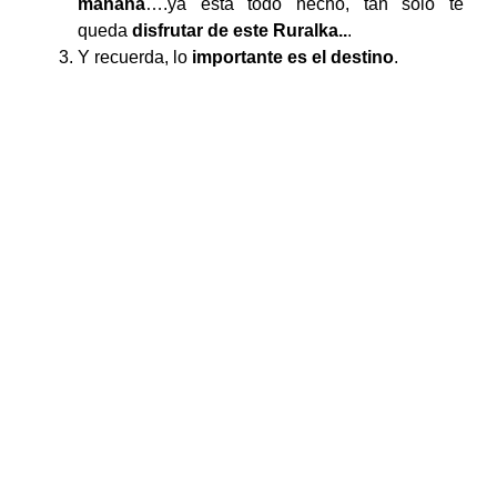
mañana
….ya está todo hecho, tan solo te
queda
disfrutar de este Ruralka..
.
Y recuerda, lo
importante es el destino
.