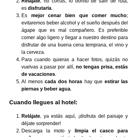
Relájate
, no corras, lo bonito de salir de ruta,
es
disfrutarla
.
Es
mejor cenar bien que comer mucho
;
evitaremos beber alcohol y el sueño después del
ágape que es mal compañero. Es preferible
comer algo ligero y llegar a nuestro destino para
disfrutar de una buena cena temprana, el vino y
la cerveza.
Para cuando quieras a hacer fotos, quizás no
vuelvas a pasar por allí,
no tengas prisa, estás
de vacaciones
.
Al menos
cada dos horas
hay que
estirar las
piernas y beber agua
.
Cuando llegues al hotel:
Relájate
, ya estás aquí, ¡disfruta del paisaje y
déjate sorprender!
Descarga la moto y
limpia el casco para