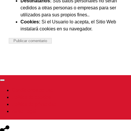
Destinatarios:
Sus datos personales no serán
cedidos a otras personas o empresas para ser
utilizados para sus propios fines..
Cookies:
Si el Usuario lo acepta, el Sitio Web
instalará cookies en su navegador.
Toggle
Navigation
Condiciones de uso
Política de cookies
Política de privacidad
Aviso Legal