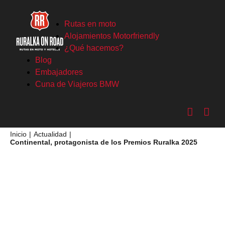
Saltar
al
Rutas en moto
contenido
Alojamientos Motorfriendly
¿Qué hacemos?
Blog
Embajadores
Cuna de Viajeros BMW
Inicio
Actualidad
Continental, protagonista de los Premios Ruralka 2025
Ver
imagen
más
grande