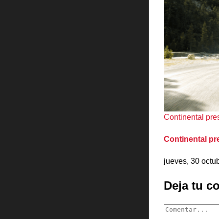
Continental pre
Continental pr
jueves, 30 octu
Deja tu c
Comentar