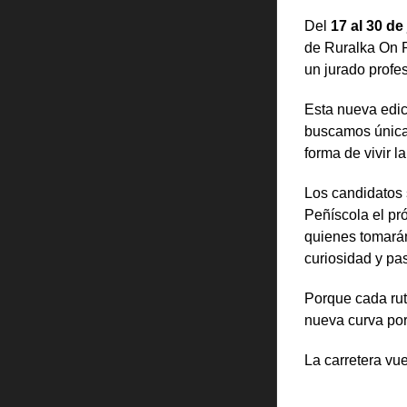
Del
17 al 30 de
de Ruralka On R
un jurado profes
Esta nueva edic
buscamos únicam
forma de vivir 
Los candidatos 
Peñíscola el pr
quienes tomarán
curiosidad y pa
Porque cada rut
nueva curva por 
La carretera vu