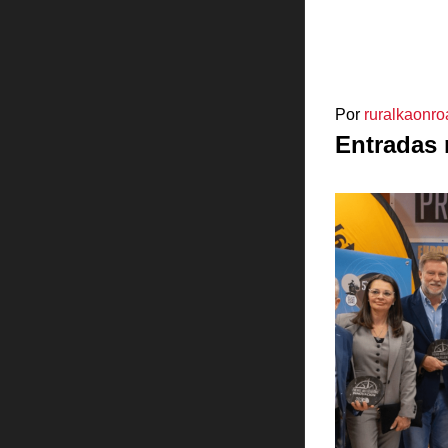
Por
ruralkaonro
Entradas 