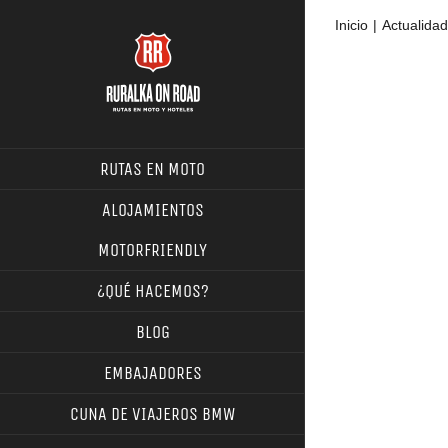
Saltar
Inicio
Actualidad
al
contenido
Ver
imagen
más
RUTAS EN MOTO
grande
ALOJAMIENTOS
MOTORFRIENDLY
¿QUÉ HACEMOS?
BLOG
EMBAJADORES
CUNA DE VIAJEROS BMW