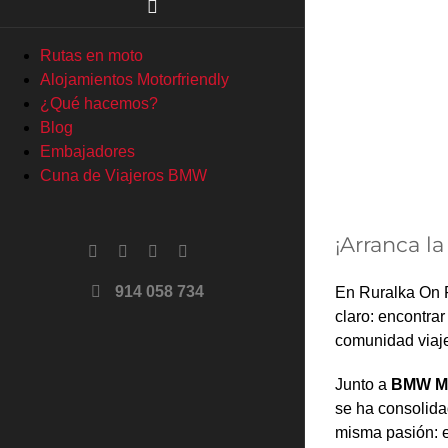
Rutas en moto
Alojamientos Motorfriendly
¿Qué hacemos?
Blog
Embajadores
Cuna de Viajeros BMW
¡Arranca l
Facebook
X
YouTube
Instagram
914 058 734
En Ruralka On R
claro: encontrar
comunidad viaje
Junto a
BMW Mo
se ha consolida
misma pasión: e