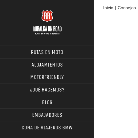
Saltar
Inicio
Consejos
al
contenido
Ver
imagen
más
RUTAS EN MOTO
grande
ALOJAMIENTOS
MOTORFRIENDLY
¿QUÉ HACEMOS?
BLOG
EMBAJADORES
CUNA DE VIAJEROS BMW