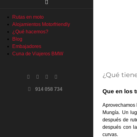
Rutas en moto
Alojamientos Motorfriendly
¿Qué hacemos?
Blog
Embajadores
Cuna de Viajeros BMW
¿Qué tiene
Facebook
X
YouTube
Instagram
914 058 734
Que en los t
Aprovechamos la
Mungía. Un lug
después de rut
después con la
curvas.