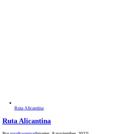
Ruta Alicantina
Ruta Alicantina
Por
ruralkaonroad
|
martes, 8 noviembre, 2022
|