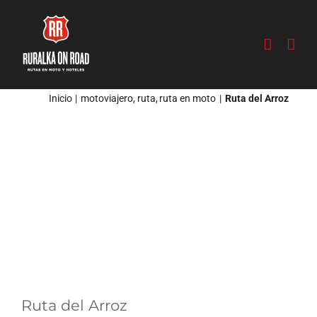
Saltar
al
contenido
Inicio
motoviajero
ruta
ruta en moto
Ruta del Arroz
Ver
imagen
más
grande
Ruta del Arroz