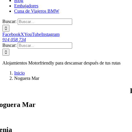
Blog
Embajadores
Cuna de Viajeros BMW
Buscar:
Facebook
X
YouTube
Instagram
914 058 734
Buscar:
Alojamientos
Motorfriendly
para descansar después de tus rutas
Inicio
Noguera Mar
oguera Mar
enia