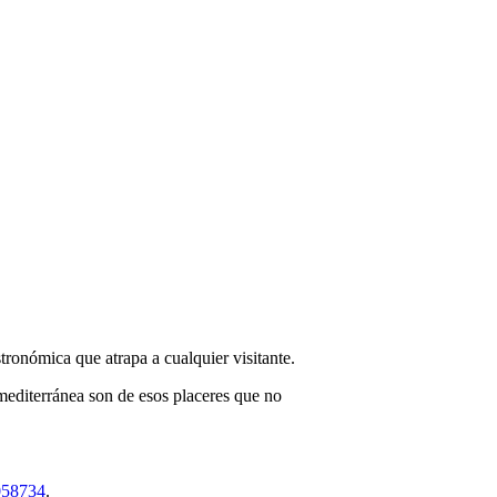
ronómica que atrapa a cualquier visitante.
a mediterránea son de esos placeres que no
058734
.