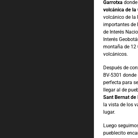
Garrotxa
donde 
volcánica de la
volcánico de la
importantes de 
de Interés Naci
Interés Geobotán
montaña de 12 
volcánicos.
Después de cont
BV-5301 donde e
perfecta para se
llegar al de pue
Sant Bernat de
la vista de los 
lugar.
Luego seguimos 
pueblecito enca