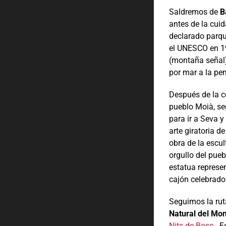
Saldremos de
B
antes de la cui
declarado parqu
el UNESCO en 19
(montaña señal
por mar a la pen
Después de la c
pueblo Moià, se
para ir a Seva y
arte giratoria d
obra de la escu
orgullo del pue
estatua represen
cajón celebrado 
Seguimos la rut
Natural del Mo
Nits de Bosc
. E