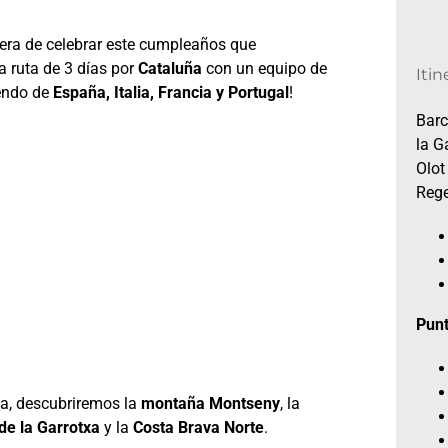
ra de celebrar este cumpleaños que
 ruta de 3 días por
Cataluña
con un equipo de
Itin
iendo de
España, Italia, Francia y Portugal
!
Barc
la G
Olot
Reg
Punt
ta, descubriremos la
montaña Montseny
, la
de la Garrotxa
y la
Costa Brava Norte
.