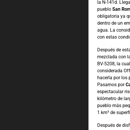
la N-141d. Lleg
pueblo
San Rom
obligatoria ya q
dentro de un em
agua. La consid
con estas condi
Después de esta
mezclada con la
BV-5208, la cua
considerada Off
hacerla por los 
Pasamos por
Ca
espectacular ris
kilómetro de la
pueblo más peq
1 km² de superfi
Después de disf