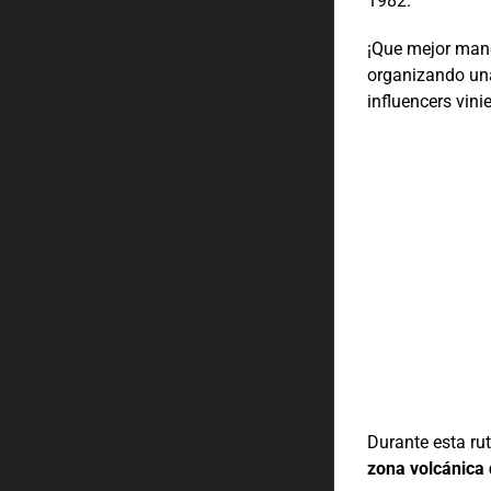
1982.
¡Que mejor mane
organizando una
influencers vin
Durante esta ru
zona volcánica 