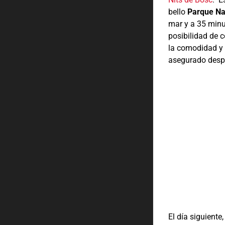
bello
Parque Nat
mar y a 35 min
posibilidad de c
la comodidad y 
asegurado desp
El día siguiente