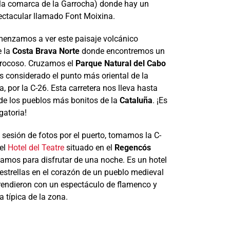
 la comarca de la Garrocha) donde hay un
ectacular llamado Font Moixina.
omenzamos a ver este paisaje volcánico
e la
Costa Brava Norte
donde encontremos un
y rocoso. Cruzamos el
Parque Natural del Cabo
es considerado el punto más oriental de la
a, por la C-26. Esta carretera nos lleva hasta
 de los pueblos más bonitos de la
Cataluña
. ¡Es
gatoria!
sesión de fotos por el puerto, tomamos la C-
del
Hotel del Teatre
situado en el
Regencós
mos para disfrutar de una noche. Es un hotel
 estrellas en el corazón de un pueblo medieval
endieron con un espectáculo de flamenco y
 típica de la zona.