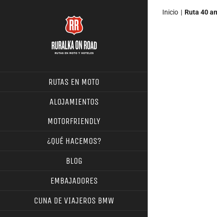
Saltar
Inicio
Ruta 40 an
al
contenido
Ver
imagen
más
RUTAS EN MOTO
grande
ALOJAMIENTOS
MOTORFRIENDLY
¿QUÉ HACEMOS?
BLOG
EMBAJADORES
CUNA DE VIAJEROS BMW