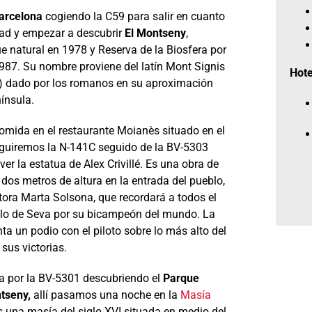
arcelona
cogiendo la C59 para salir en cuanto
dad y empezar a descubrir
El Montseny
,
e natural en 1978 y Reserva de la Biosfera por
87. Su nombre proviene del latín Mont Signis
Hot
) dado por los romanos en su aproximación
ínsula.
omida en el restaurante Moianès situado en el
guiremos la N-141C seguido de la BV-5303
 ver la estatua de Alex Crivillé. Es una obra de
e dos metros de altura en la entrada del pueblo,
ltora Marta Solsona, que recordará a todos el
blo de Seva por su bicampeón del mundo. La
ta un podio con el piloto sobre lo más alto del
sus victorias.
a por la BV-5301 descubriendo el
Parque
ntseny,
allí pasamos una noche en la
Masía
s una masía del siglo XVI situada en medio del