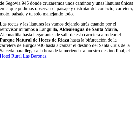
de Segovi
a 945
dond
e cruzaremos unos caminos y unas llanuras
ú
nica
en la que pudimos observar el paisaje y disfrutar del contacto, carretera
moto, paisaje y tu solo manejando todo.
Las rectas y las llanuras las vamos dejando atr
á
s cuando por el
retrovisor mir
amos a
Languilla
,
Aldealengua de Santa María,
Alconadilla
hasta llegar antes de salir de esta carretera a rodear el
Parque Natural de Hoces de Riaza
hasta la bifurcaci
ó
n de la
carretera de Burgos 930
hasta
alcanza
r el destino del Santa Cruz de la
Salceda para llegar a la hora de la merienda a nuestro destino final, el
H
otel
R
ural Las
Baronas
.