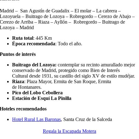
Madrid
– San
A
gustín
de G
uadalix
– El molar – La cabrera –
L
ozoyuela
– B
uitrago
de Lozoya – R
obregordo
– Cerezo de Abajo –
Cerezo de Arriba –
Riaza
–
Ayll
ó
n
–
Robregordo
– Buitrago de
Lozoya – Madrid
Ruta total
: 445
Km
Época recomendada
: Todo el año.
Puntos de interés
Buitrago del Lozoya:
contemplar su recinto amurallado mejor
conservado de Madrid, protegido como Bien de Interés
Cultural desde 1931, su castillo del siglo XV de estilo mudéjar.
Riaza
: Plaza Mayor, Ermita de San Roque, Ermita
de Hontanares.
Pico del Lobo Cebollera
Estación de Esquí La Pinilla
Hoteles recomendados
Hotel Rural Las Baronas
, Santa Cruz de la Salceda
Regala la Escapada Motera