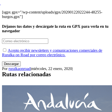
[sgpx gpx="/wp-content/uploads/gpx/20200122022244-48255-
burgos.gpx"]
Déjanos tus datos y descárgate la ruta en GPX para verla en tu
navegador
Acepto recibir newsletters y comunicaciones comerciales de
Ruralka on Road por correo electrónico.
Descargar
Por
ruralkaonroad
|
miércoles, 22 enero, 2020
|
Rutas relacionadas