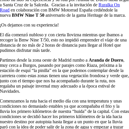
a Santa Cruz de la Salceda.
Gracias a la invitaci
ó
n de
Ruralka On
Road
en colaboraci
ó
n con BMW
Motorrad
Espa
ñ
a cedi
é
ndole la
nueva
BMW
Nine
T 50
aniversario de la gama
Heritage
de la marca.
¡
Os dejamos con su experiencia
!
El d
í
a comenz
ó
nubloso y con cierta llovizna mientras que
í
bam
os a
recoger la
Bmw
Nine
T/50, e
s
to no impidi
ó
emprender el
v
í
a
je
de una
distancia de no m
á
s de 2 horas de distancia para llegar al Hotel que
pudimos disfrutar
más tarde
.
Partimos desde la zona oeste de Madrid rumbo a
Aranda de Duero
,
muy cerca
a Burgos, pasando por parajes como
Riaza
, pr
ó
xima a la
estaci
ó
n de esqu
í “
la pinilla
”
en la que podemos contemplar de
s
de la
c
arretera como estas zonas tienen una vegetaci
ó
n frondosa y verde que
junto con el tiempo que nos ha acompa
ñ
ado
durante la ruta,
nos
regalaba un paisaje
invernal muy adecuado a la
é
poca estival de
Navidades.
Comenzamos la ruta hacia el medio d
í
a con una temperatura y unas
condiciones no demasiado estables ya que acompa
ñ
aba el frio y la
lluvia los
primero kil
ó
metros
de nuestra
“
huida
”
d
e la capital
.
C
on esta
condiciones se decidi
ó
hacer los primero
s k
il
ó
metros de la ida hacia
nuestro destino por autopista hasta llegar a un punto en que la lluvia
par
ó
con la idea de poder salir de la zona de agua y empezar a trazar