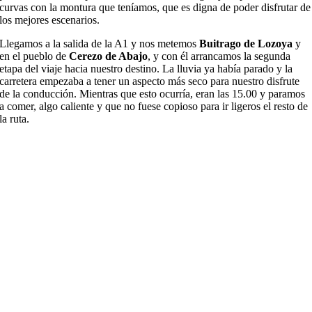
curvas con la
montura que ten
í
amos, que es digna de poder disfrutar
de
los
mejores
escenarios
.
Llegamos a
la
salida de la A1 y
nos
metemos
Buitrago de Lozoya
y
en el pueblo de
Cerezo de A
bajo
, y con
é
l arrancamos
la segunda
etapa del
viaje
hacia nuestro destino. La lluvia ya ha
bía
parado y
la
carretera empezaba a tener un aspecto m
á
s seco para nuestro disfrute
de la conducci
ó
n. Mientras que esto
ocurr
í
a, eran las 15.00 y paramos
a comer, algo caliente y que no fuese copioso para ir ligeros
el resto de
la ruta
.