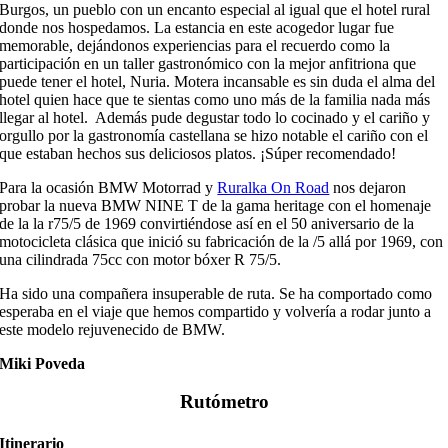
Burgos, un pueblo con un encanto especial al igual que el hotel rural
donde nos hospedamos.
La estancia en este acogedor lugar fue
memorable, dejándonos experiencias para el recuerdo como la
participación en un taller gastronómico con la mejor anfitriona que
puede tener el hotel, Nuria. Motera incansable es sin duda el alma del
hotel quien hace que te sientas como uno más de la familia nada más
llegar al hotel.
Además pude degustar todo lo cocinado y el cariño y
orgullo por la gastronomía castellana se hizo notable el cariño con el
que estaban hechos sus deliciosos platos. ¡Súper recomendado!
Para la
ocasió
n
BMW
Motorrad
y
Ruralka On Road
nos dejaron
probar
la nueva BMW NINE T de la gama
heritage
con el homenaje
de la
la
r75/5 de 1969 convirti
é
ndose as
í
en el 50 aniversario de la
motocicleta cl
á
sica que i
nici
ó
su fabricaci
ó
n de la /5 all
á
por 1969, con
una cilindrada 75cc con motor b
ó
xer R 75/5.
Ha sido una compañera insuperable de ruta.
Se ha comportado como
esperaba en el viaje que hemos compartido y volvería a rodar junto a
este modelo rejuvenecido de BMW.
Miki Poveda
Rutómetro
Itinerario