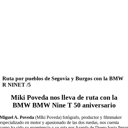
Ruta por pueblos de Segovia y Burgos con la BMW
R NINET /5
Miki Poveda nos lleva de ruta con la
BMW
BMW
Nine
T 50 aniversario
Miguel A. Poveda
(
MIki
Poveda) fot
ó
grafo, productor y
filmmaker
especializado en motor y apasionado de las dos ruedas, nos cuenta
como ha sido su experiencia
y su ruta por Aranda de Duero hasta llega