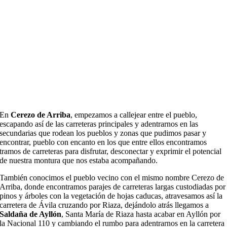
En
Cerezo de Arriba
, empezamos a callejear entre
el pueblo,
escapando as
í
de las carreteras principales y adentrarnos en las
secundarias que rodean
los pueblos y zonas que pudimos pasar y
encontrar, pueblo con encanto en los que
entre ellos encontramos
tramos de carreteras para disfrutar, desconectar
y exprimir el potencial
de nuestra montura que nos estaba acompa
ñ
ando.
También conocimos
e
l pueblo vecino con el mismo nombre Cerezo de
Arriba, donde encontramos parajes de carreteras largas custodiadas por
pinos y
á
rboles con la vege
taci
ó
n de hojas caducas, atravesamos as
í
la
carretera de
Á
vila cruzando por
Riaza
, dej
á
ndolo atr
á
s llegamos a
Salda
ña de Ayllón
, Santa
M
ar
í
a de
Riaza
hasta acabar en
Ayll
ó
n
por
la Nacional 110 y cambiando el rumbo para adentrarnos en la carretera