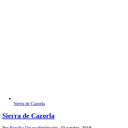
Sierra de Cazorla
Sierra de Cazorla
Por
Ruralka On road
|
miércoles, 10 octubre, 2018
|