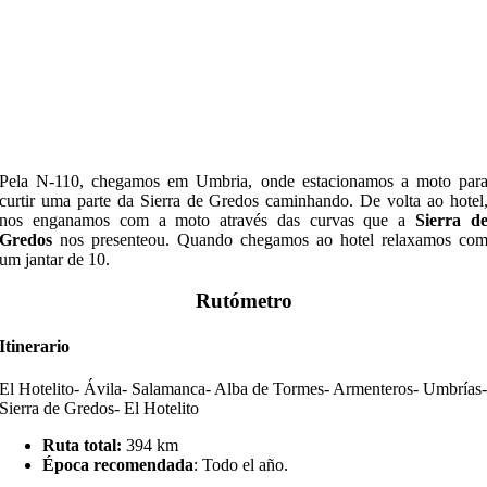
Pela N-110, chegamos em Umbria, onde estacionamos a moto par
curtir uma parte da Sierra de Gredos caminhando. De volta ao hotel
nos enganamos com a moto através das curvas que a
Sierra d
Gredos
nos presenteou. Quando chegamos ao hotel relaxamos co
um jantar de 10.
Rutómetro
Itinerario
El Hotelito- Ávila- Salamanca- Alba de Tormes- Armenteros- Umbrías
Sierra de Gredos- El Hotelito
Ruta total:
394 km
Época recomendada
: Todo el año.