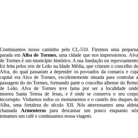
Continuamos nosso caminho pelo CL-510. Fizemos uma pequen
parada em
Alba de Tormes
, uma cidade que nos impressionou. Alv
de Tormes é um município histórico. A sua fundação ou repovoament
foi feita pelos reis de Leão na Idade Média, que criaram o concelho d
Alva, do qual passaram a depender os povoados da comarca e cuj
capital era Alva de Tormes, excelentemente situada para controlar 
passagem do rio Tormes, formando parte o concelho albense do Rein
de Leão. Alva de Tormes teve fama por ser a localidade ond
morreu Santa Teresa de Jesus, e é onde se conserva o seu corp
incorrupto. Visitamos todos os monumentos e o castelo dos duques d
Alba, uma fortaleza do século XII. Nós atravessamos uma aldei
chamada
Armenteros
para descansar um pouco enquanto nó
tomamos um café e continuamos nossa viagem.