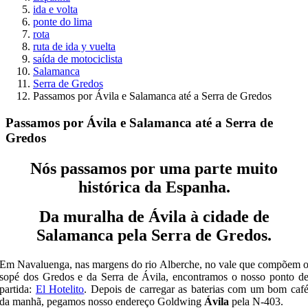
ida e volta
ponte do lima
rota
ruta de ida y vuelta
saída de motociclista
Salamanca
Serra de Gredos
Passamos por Ávila e Salamanca até a Serra de Gredos
Passamos por Ávila e Salamanca até a Serra de
Gredos
Nós passamos por uma parte muito
histórica da Espanha.
Da muralha de Ávila à cidade de
Salamanca pela Serra de Gredos.
Em Navaluenga, nas margens do rio Alberche, no vale que compõem 
sopé dos Gredos e da Serra de Ávila, encontramos o nosso ponto d
partida:
El Hotelito
. Depois de carregar as baterias com um bom caf
da manhã, pegamos nosso endereço Goldwing
Ávila
pela N-403.