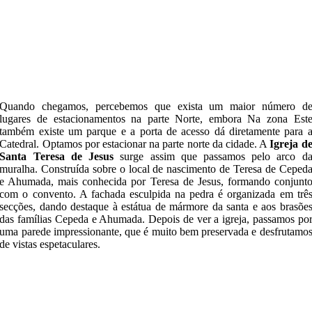
Quando chegamos, percebemos que exista um maior número d
lugares de estacionamentos na parte Norte, embora Na zona Est
também existe um parque e a porta de acesso dá diretamente para 
Catedral. Optamos por estacionar na parte norte da cidade. A
Igreja d
Santa Teresa de Jesus
surge assim que passamos pelo arco d
muralha. Construída sobre o local de nascimento de Teresa de Ceped
e Ahumada, mais conhecida por Teresa de Jesus, formando conjunt
com o convento. A fachada esculpida na pedra é organizada em trê
secções, dando destaque à estátua de mármore da santa e aos brasõe
das famílias Cepeda e Ahumada. Depois de ver a igreja, passamos po
uma parede impressionante, que é muito bem preservada e desfrutamo
de vistas espetaculares.