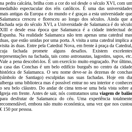
na pedra calcária, brilha com a cor do sol desde o século XVI, com u
medalhão espectacular dos réis católicos. É uma das universidade
mais antigas da Europa e do mundo e é graças a esta universidade qu
Salamanca cresceu e floresceu ao longo dos séculos. Ainda que 
fachada seja do século XVI, a Universidade de Salamanca é do sécul
XIII e desde essa época que Salamanca é a cidade intelectual d
Espanha. Na realidade Salamanca não tem apenas uma catedral ma
duas, que estão unidas por uma porta. A visita a uma catedral implica 
visita às duas. Entre pela Catedral Nova, em frente à praça da Catedral
cuja fachada promete alguns desafios. Existem excelente
representações na fachada, tais como astronautas, lagostins, sapos, etc
Vale a pena descobri-los. É um exercício muito engraçado. Por último
a casa das Conchas é um belo edifício burguês no centro da cidad
histórica de Salamanca. O seu nome deve-se às dezenas de concha
(símbolo de Santiago) esculpidas nas suas fachadas. Hoje em di
alberga uma biblioteca mas é possível entrar no seu interior e conhece
o seu belo cláustro. Do andar de cima tem-se uma bela vista sobre 
Igreja em frente. Antes de sair, nós contratamos uma
viagem de balã
para desfrutar de Salamanca do céu. Uma experiência totalment
recomendável, embora não muito económica, uma vez que nos custo
€ 150 por pessoa.