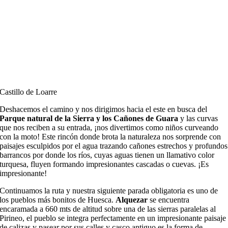
Castillo de Loarre
Deshacemos el camino y nos dirigimos hacia el este en busca del
Parque natural de la Sierra y los Cañones de Guara
y las curvas
que nos reciben a su entrada, ¡nos divertimos como niños curveando
con la moto! Este rincón donde brota la naturaleza nos sorprende con
paisajes esculpidos por el agua trazando cañones estrechos y profundos
barrancos por donde los ríos, cuyas aguas tienen un llamativo color
turquesa, fluyen formando impresionantes cascadas o cuevas. ¡Es
impresionante!
Continuamos la ruta y nuestra siguiente parada obligatoria es uno de
los pueblos más bonitos de Huesca.
Alquezar
se encuentra
encaramada a 660 mts de altitud sobre una de las sierras paralelas al
Pirineo, el pueblo se integra perfectamente en un impresionante paisaje
de calizas y pasear por sus calles y casco antiguo es la forma de