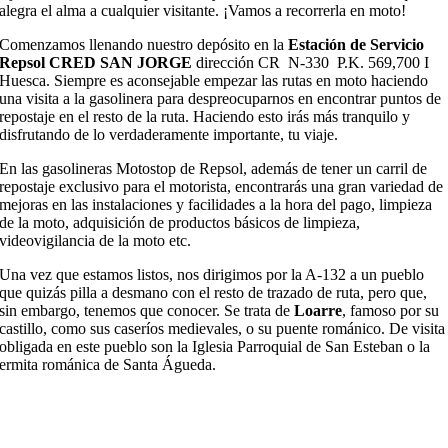
alegra el alma a cualquier visitante. ¡Vamos a recorrerla en moto!
Comenzamos llenando nuestro depósito en la
Estación de Servicio
Repsol CRED SAN JORGE
dirección CR N-330 P.K. 569,700 I
Huesca. Siempre es aconsejable empezar las rutas en moto haciendo
una visita a la gasolinera para despreocuparnos en encontrar puntos de
repostaje en el resto de la ruta. Haciendo esto irás más tranquilo y
disfrutando de lo verdaderamente importante, tu viaje.
En las gasolineras Motostop de Repsol, además de tener un carril de
repostaje exclusivo para el motorista, encontrarás una gran variedad de
mejoras en las instalaciones y facilidades a la hora del pago, limpieza
de la moto, adquisición de productos básicos de limpieza,
videovigilancia de la moto etc.
Una vez que estamos listos, nos dirigimos por la A-132 a un pueblo
que quizás pilla a desmano con el resto de trazado de ruta, pero que,
sin embargo, tenemos que conocer. Se trata de
Loarre
, famoso por su
castillo, como sus caseríos medievales, o su puente románico. De visita
obligada en este pueblo son la Iglesia Parroquial de San Esteban o la
ermita románica de Santa Águeda.