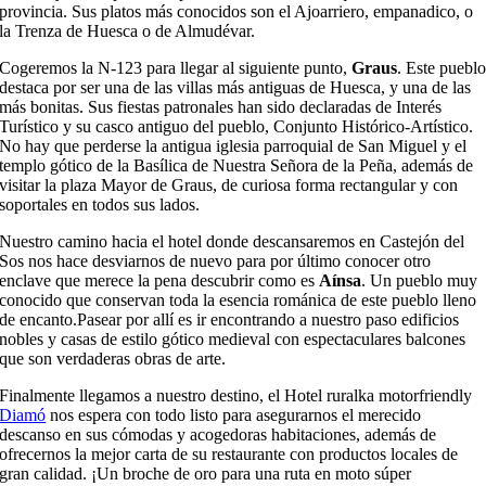
provincia. Sus platos más conocidos son el Ajoarriero, empanadico, o
la Trenza de Huesca o de Almudévar.
Cogeremos la N-123 para llegar al siguiente punto,
Graus
. Este puebl
destaca por ser una de las villas más antiguas de Huesca, y una de las
más bonitas. Sus fiestas patronales han sido declaradas de Interés
Turístico y su casco antiguo del pueblo, Conjunto Histórico-Artístico.
No hay que perderse la antigua iglesia parroquial de San Miguel y el
templo gótico de la Basílica de Nuestra Señora de la Peña, además de
visitar la plaza Mayor de Graus, de curiosa forma rectangular y con
soportales en todos sus lados.
Nuestro camino hacia el hotel donde descansaremos en Castejón del
Sos nos hace desviarnos de nuevo para por último conocer otro
enclave que merece la pena descubrir como es
Aínsa
. Un pueblo muy
conocido que conservan toda la esencia románica de este pueblo lleno
de encanto.Pasear por allí es ir encontrando a nuestro paso edificios
nobles y casas de estilo gótico medieval con espectaculares balcones
que son verdaderas obras de arte.
Finalmente llegamos a nuestro destino, el Hotel ruralka motorfriendly
Diamó
nos espera con todo listo para asegurarnos el merecido
descanso en sus cómodas y acogedoras habitaciones, además de
ofrecernos la mejor carta de su restaurante con productos locales de
gran calidad. ¡Un broche de oro para una ruta en moto súper