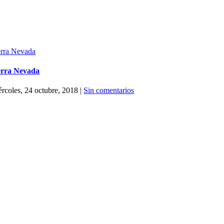
erra Nevada
erra Nevada
ércoles, 24 octubre, 2018
|
Sin comentarios