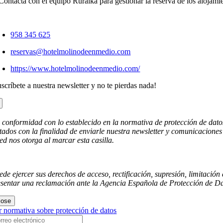
Contacta con el equipo Ruralka para gestionar la reserva de los alojami
958 345 625
reservas@hotelmolinodeenmedio.com
https://www.hotelmolinodeenmedio.com/
scríbete a nuestra newsletter y no te pierdas nada!
 conformidad con lo establecido en la normativa de protección de dat
atados con la finalidad de enviarle nuestra newsletter y comunicaciones
ted nos otorga al marcar esta casilla.
ede ejercer sus derechos de acceso, rectificación, supresión, limitaci
esentar una reclamación ante la Agencia Española de Protección de Da
lose
r normativa sobre protección de datos