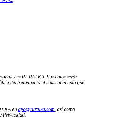
058734
.
personales es RURALKA. Sus datos serán
ídica del tratamiento el consentimiento que
RURALKA en
dpo@ruralka.com
, así como
de Privacidad.