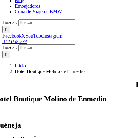
Blog
Embajadores
Cuna de Viajeros BMW
Buscar:
Facebook
X
YouTube
Instagram
914 058 734
Buscar:
Inicio
Hotel Boutique Molino de Enmedio
otel Boutique Molino de Enmedio
uéneja