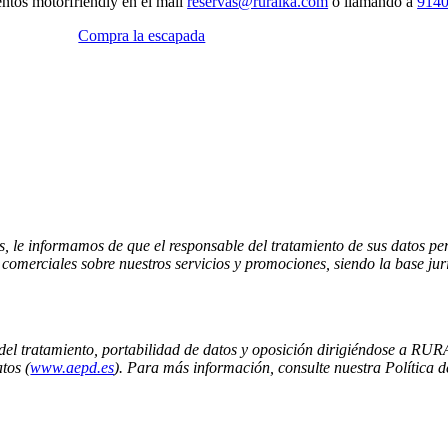
entos motorfriendly en el mail
reservas@ruralka.com
o llamando a
914
Compra la escapada
os, le informamos de que el responsable del tratamiento de sus datos 
 comerciales sobre nuestros servicios y promociones, siendo la base jur
ón del tratamiento, portabilidad de datos y oposición dirigiéndose a 
tos (
www.aepd.es
). Para más información, consulte nuestra Política 