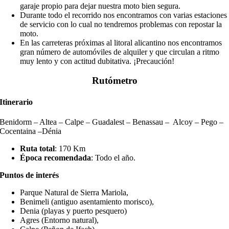
garaje propio para dejar nuestra moto bien segura.
Durante todo el recorrido nos encontramos con varias estaciones
de servicio con lo cual no tendremos problemas con repostar la
moto.
En las carreteras próximas al litoral alicantino nos encontramos
gran número de automóviles de alquiler y que circulan a ritmo
muy lento y con actitud dubitativa. ¡Precaución!
Rutómetro
Itinerario
Benid
orm –
Altea
–
Calpe
–
Guadalest
–
Benas
s
au
– Alcoy – Pego –
Cocentaina
–
Dénia
Ruta total
: 17
0
Km
Época recomendada
: Todo el año.
Puntos de interés
Parque Natural de Sierra Mariola,
Benimeli
(antiguo asentamiento morisco),
Denia (playas y puerto pesquero)
Agres
(Entorno natural)
,