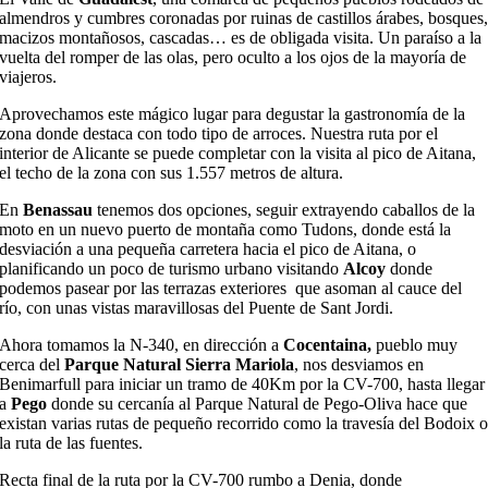
almendros y cumbres coronadas por ruinas de castillos árabes, bosques
macizos montañosos, cascadas… es de obligada visita. Un paraíso a la
vuelta del romper de las olas, pero oculto a los ojos de la mayoría de
viajeros.
Aprovechamos este mágico lugar para degustar la gastronomía de la
zona donde destaca con todo tipo de arroces. Nuestra ruta por el
interior de Alicante se puede completar con la visita al pico de Aitana,
el techo de la zona con sus 1.557 metros de altura.
En
Benassau
tenemos dos opciones, seguir extrayendo caballos de la
moto en un nuevo puerto de montaña como Tudons, donde está la
desviación a una pequeña carretera hacia el pico de Aitana, o
planificando un poco de turismo urbano visitando
Alco
y
donde
podemos pasear por las terrazas exteriores que asoman al cauce del
río, con unas vistas maravillosas del Puente de Sant Jordi.
Ahora tomamos la N-340, en dirección a
Cocentaina,
pueblo muy
cerca del
Parque Natural Sierra Mariola
, nos desviamos en
Benimarfull para iniciar un tramo de 40Km por la CV-700, hasta llegar
a
Pego
donde su cercanía al Parque Natural de Pego-Oliva hace que
existan varias rutas de pequeño recorrido como la travesía del Bodoix 
la ruta de las fuentes.
Recta final de la ruta por la CV-700 rumbo a Denia, donde