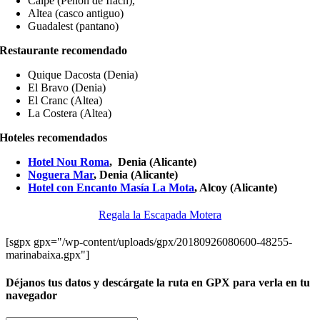
Calpe (
Peñon
de
Ifach
)
,
Altea (casco antiguo)
Guadalest
(pantano)
Restaurante recomendado
Quique Dacosta (Denia)
El Bravo (Denia)
El Cranc (Altea)
La Costera (Altea)
Hoteles recomendados
Hotel
Nou
Roma
,
Denia
(
Alicante
)
Noguera Mar
,
Denia (
Alicante
)
Hotel con Encanto Masía La Mota
, Alcoy
(Alicante)
Regala la Escapada Motera
[sgpx gpx="/wp-content/uploads/gpx/20180926080600-48255-
marinabaixa.gpx"]
Déjanos tus datos y descárgate la ruta en GPX para verla en tu
navegador