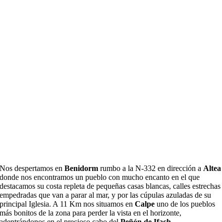
Nos despertamos en
Benidorm
rumbo a la N-332 en dirección a
Altea
donde nos encontramos un pueblo con mucho encanto en el que
destacamos su costa repleta de pequeñas casas blancas, calles estrechas
empedradas que van a parar al mar, y por las cúpulas azuladas de su
principal Iglesia. A 11 Km nos situamos en
Calpe
uno de los pueblos
más bonitos de la zona para perder la vista en el horizonte,
adentrándonos en el precioso cabo del
Peñón de
Ifach
.