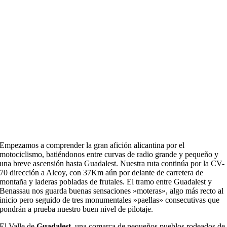
Empezamos a comprender la gran afición alicantina por el
motociclismo, batiéndonos entre curvas de radio grande y pequeño y
una breve ascensión hasta Guadalest. Nuestra ruta continúa por la CV-
70 dirección a Alcoy, con 37Km aún por delante de carretera de
montaña y laderas pobladas de frutales. El tramo entre Guadalest y
Benassau nos guarda buenas sensaciones »moteras», algo más recto al
inicio pero seguido de tres monumentales »paellas» consecutivas que
pondrán a prueba nuestro buen nivel de pilotaje.
El Valle de
Guadalest
, una comarca de pequeños pueblos rodeados de