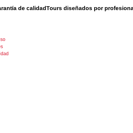
rantía de calidad
Tours diseñados por profesion
uso
es
cidad