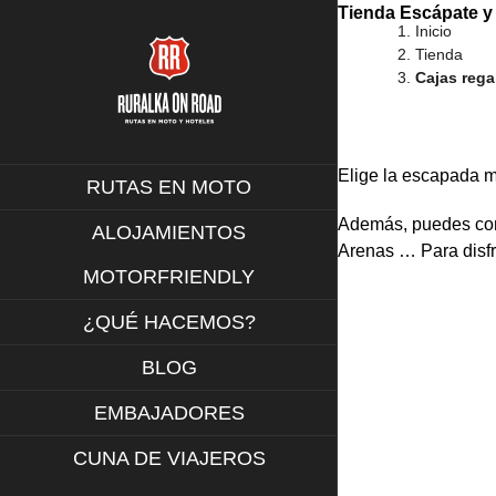
Saltar
Tienda
Escápate y 
Inicio
al
Tienda
contenido
Cajas rega
Elige la escapada m
RUTAS EN MOTO
Además, puedes cons
ALOJAMIENTOS
Arenas … Para disfru
MOTORFRIENDLY
¿QUÉ HACEMOS?
BLOG
EMBAJADORES
CUNA DE VIAJEROS