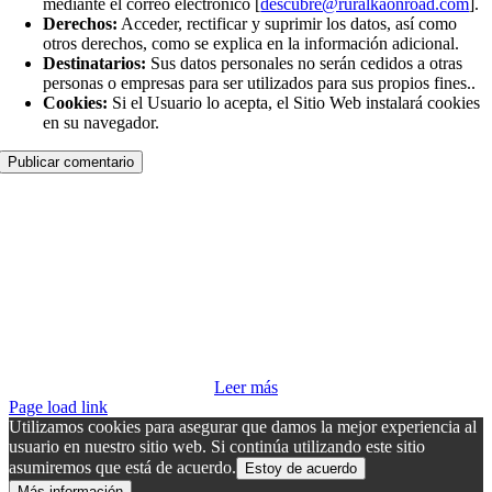
mediante el correo electrónico [
descubre@ruralkaonroad.com
].
Derechos:
Acceder, rectificar y suprimir los datos, así como
otros derechos, como se explica en la información adicional.
Destinatarios:
Sus datos personales no serán cedidos a otras
personas o empresas para ser utilizados para sus propios fines..
Cookies:
Si el Usuario lo acepta, el Sitio Web instalará cookies
en su navegador.
Sin preocupaciones
Parking seguro y productos para
motoristas
Todos los hoteles seleccionados disponen como mínimo, de este
servicio para su tranquilidad
Leer más
Page load link
Utilizamos cookies para asegurar que damos la mejor experiencia al
usuario en nuestro sitio web. Si continúa utilizando este sitio
asumiremos que está de acuerdo.
Estoy de acuerdo
Más información