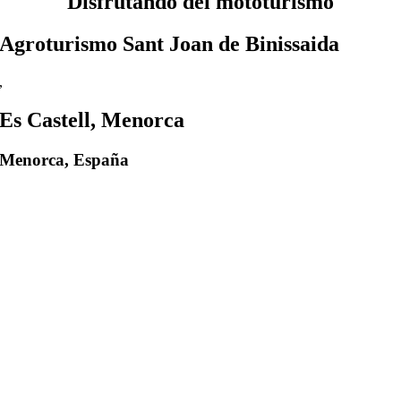
Disfrutando del mototurismo
Agroturismo Sant Joan de Binissaida
,
Es Castell, Menorca
Menorca, España