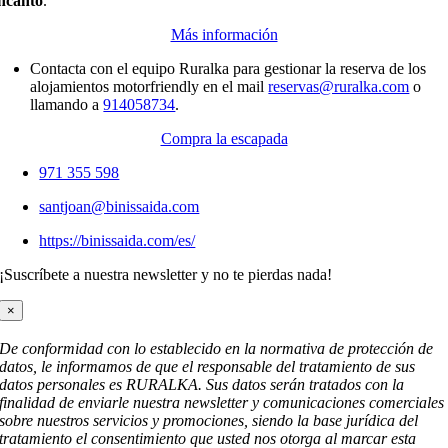
ncanto
.
Más información
Contacta con el equipo Ruralka para gestionar la reserva de los
alojamientos motorfriendly en el mail
reservas@ruralka.com
o
llamando a
914058734
.
Compra la escapada
971 355 598
santjoan@binissaida.com
https://binissaida.com/es/
¡Suscríbete a nuestra newsletter y no te pierdas nada!
×
De conformidad con lo establecido en la normativa de protección de
datos, le informamos de que el responsable del tratamiento de sus
datos personales es RURALKA. Sus datos serán tratados con la
finalidad de enviarle nuestra newsletter y comunicaciones comerciales
sobre nuestros servicios y promociones, siendo la base jurídica del
tratamiento el consentimiento que usted nos otorga al marcar esta