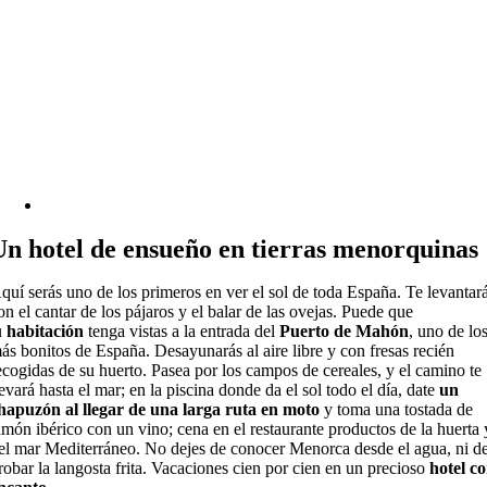
Un hotel de ensueño en tierras menorquinas
quí serás uno de los primeros en ver el sol de toda España. Te levantar
on el cantar de los pájaros y el balar de las ovejas. Puede que
u
habitación
tenga vistas a la entrada del
Puerto de Mahón
, uno de lo
ás bonitos de España. Desayunarás al aire libre y con fresas recién
ecogidas de su huerto. Pasea por los campos de cereales, y el camino te
levará hasta el mar; en la piscina donde da el sol todo el día, date
un
hapuzón al llegar de una larga ruta en moto
y toma una tostada de
amón ibérico con un vino; cena en el restaurante productos de la huerta 
el mar Mediterráneo. No dejes de conocer Menorca desde el agua, ni d
robar la langosta frita. Vacaciones cien por cien en un precioso
hotel c