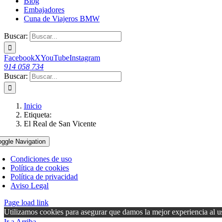
Blog
Embajadores
Cuna de Viajeros BMW
Buscar:
Facebook
X
YouTube
Instagram
914 058 734
Buscar:
Inicio
Etiqueta:
El Real de San Vicente
oggle Navigation
Condiciones de uso
Política de cookies
Política de privacidad
Aviso Legal
Page load link
Utilizamos cookies para asegurar que damos la mejor experiencia al us
Ir a Arriba