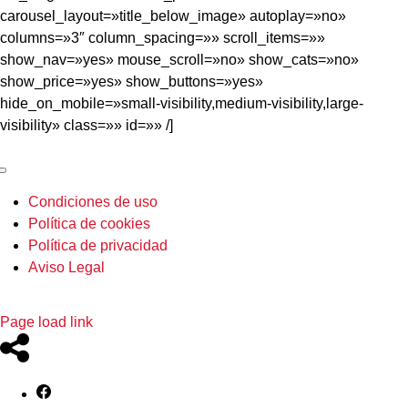
carousel_layout=»title_below_image» autoplay=»no»
columns=»3″ column_spacing=»» scroll_items=»»
show_nav=»yes» mouse_scroll=»no» show_cats=»no»
show_price=»yes» show_buttons=»yes»
hide_on_mobile=»small-visibility,medium-visibility,large-
visibility» class=»» id=»» /]
Toggle
Navigation
Condiciones de uso
Política de cookies
Política de privacidad
Aviso Legal
Page load link