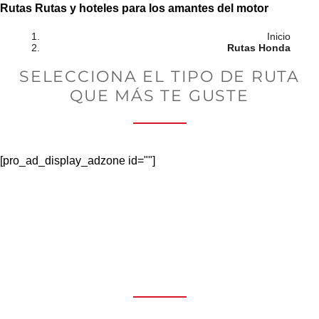
Saltar
Rutas
Rutas y hoteles para los amantes del motor
al
Inicio
contenido
Rutas Honda
SELECCIONA EL TIPO DE RUTA
QUE MÁS TE GUSTE
[pro_ad_display_adzone id=""]
Sin preocupaciones
Parking seguro y productos para
motoristas