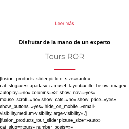
Todos los hoteles seleccionados disponen como mínimo, de
este servicio para su tranquilidad
Leer más
Disfrutar de la mano de un experto
Tours ROR
[fusion_products_slider picture_size=»auto»
cat_slug=»escapadas» carousel_layout=»title_below_image»
autoplay=»no» columns=»3″ show_nav=»yes»
mouse_scroll=»no» show_cats=»no» show_price=»yes»
show_buttons=»yes» hide_on_mobile=»small-
visibility,medium-visibility,large-visibility» /]
[fusion_products_tour_slider picture_size=»auto»
cat_slug=»tours» number_posts=»»