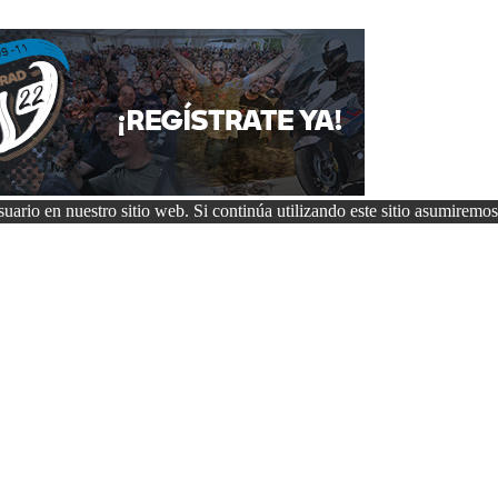
uario en nuestro sitio web. Si continúa utilizando este sitio asumiremos