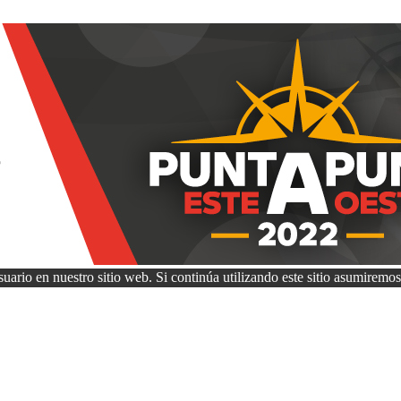
uario en nuestro sitio web. Si continúa utilizando este sitio asumiremos