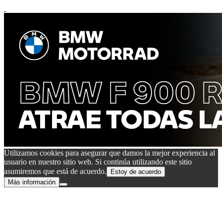
Utilizamos cookies para asegurar que damos la mejor experiencia al
usuario en nuestro sitio web. Si continúa utilizando este sitio
asumiremos que está de acuerdo.
Estoy de acuerdo
Más información