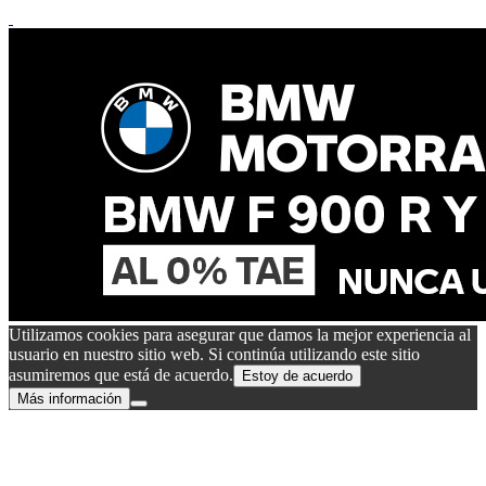
Utilizamos cookies para asegurar que damos la mejor experiencia al
usuario en nuestro sitio web. Si continúa utilizando este sitio
asumiremos que está de acuerdo.
Estoy de acuerdo
Más información